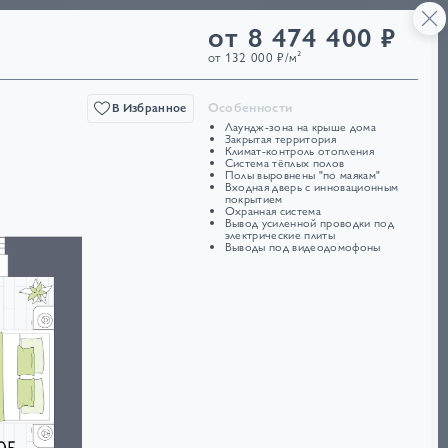
50·50·21
от 8 474 400 ₽
Ещё
4832
от 132 000 ₽/м²
Особенности
В Избранное
Лаундж-зона на крыше дома
Закрытая территория
Климат-контроль отопления
Система тёплых полов
Полы выровнены "по маякам"
Входная дверь с инновационным
покрытием
Охранная система
Вывод усиленной проводки под
электрические плиты
Выводы под видеодомофоны