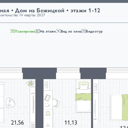
ы
Объекты
Ипотека от
6%
Фотогалерея
Публикации
ная • Дом на Бежицкой • этажи 1-12
ительства: IV квартал 2027
Планировка
На этаже
Вид из окна
Видеотур