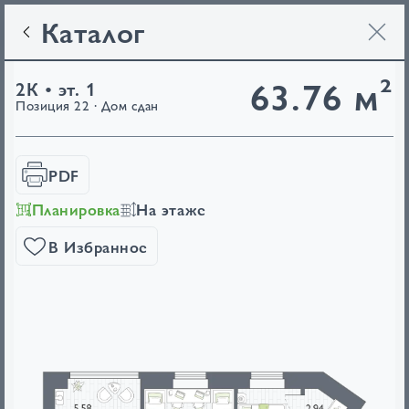
Каталог
63.76 м²
2К • эт. 1
Позиция 22 · Дом сдан
PDF
Планировка
На этаже
В Избранное