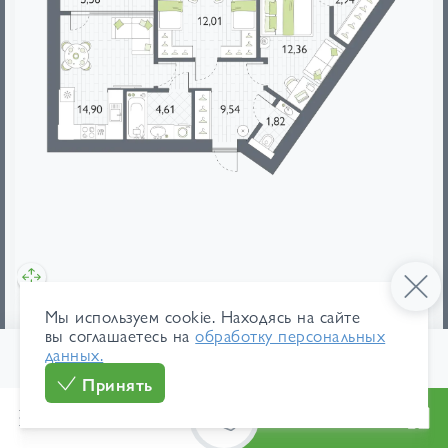
мебель
площади
Мы используем cookie. Находясь на сайте
вы соглашаетесь на
обработку персональных
данных.
119 700 ₽/м²
В ипотеку
1
/ 2
7 632 072 ₽
от 36 104 ₽/мес
Принять
Меню
Каталог
Особенности