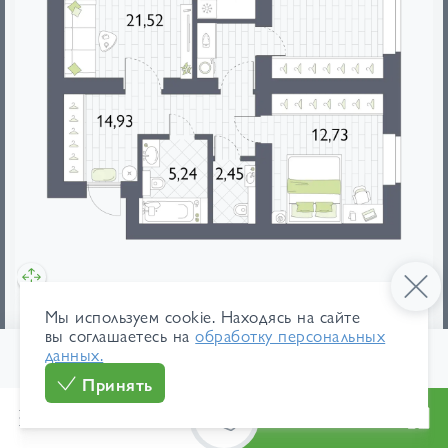
мебель
площади
Мы используем cookie. Находясь на сайте
вы соглашаетесь на
обработку персональных
данных.
126 700 ₽/м²
В ипотеку
1
/ 6
9 578 520 ₽
от 45 311 ₽/мес
Принять
Меню
Каталог
Особенности