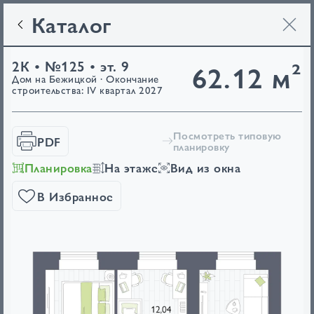
Каталог
2К • №125 • эт. 9
62.12 м²
Дом на Бежицкой · Окончание
строительства: IV квартал 2027
Посмотреть типовую
PDF
планировку
Планировка
На этаже
Вид из окна
В Избранное