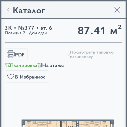
Каталог
87.41 м²
3К • №377 • эт. 6
Позиция 7 · Дом сдан
Посмотреть типовую
PDF
планировку
Планировка
На этаже
В Избранное