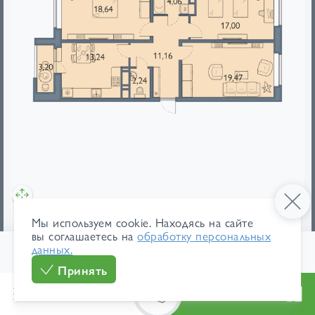
мебель
площади
Мы используем cookie. Находясь на сайте
вы соглашаетесь на
обработку персональных
данных.
109 900 ₽/м²
В ипотеку
1
/ 31
9 606 359 ₽
от 45 443 ₽/мес
Принять
Меню
Каталог
Особенности