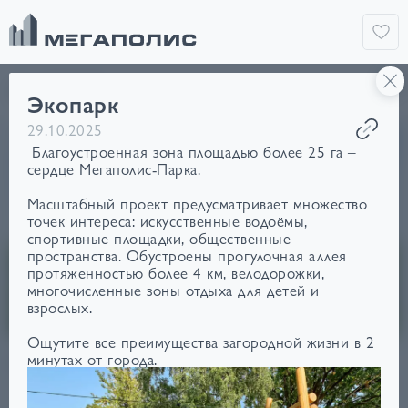
о доме
Экопарк
29.10.2025
Благоустроенная зона площадью более 25 га –
сердце Мегаполис-Парка.
Масштабный проект предусматривает множество
точек интереса: искусственные водоёмы,
спортивные площадки, общественные
пространства. Обустроены прогулочная аллея
протяжённостью более 4 км, велодорожки,
многочисленные зоны отдыха для детей и
взрослых.
Ощутите все преимущества загородной жизни в 2
ПОЗИЦИЯ 51
минутах от города.
Новый этап в развитии «Мегаполис-Парка» – высотный
дом с авторской архитектурой, максимально