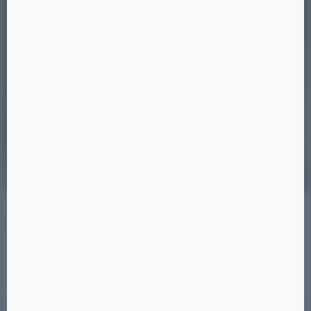
28.08.2025
Новости
Благоустройство
Площадка для выгула собак
В Мегаполис-Парке появилась выделенная территория,
где любители животных могут выгуливать и
дрессировать своих питомцев.
Читать