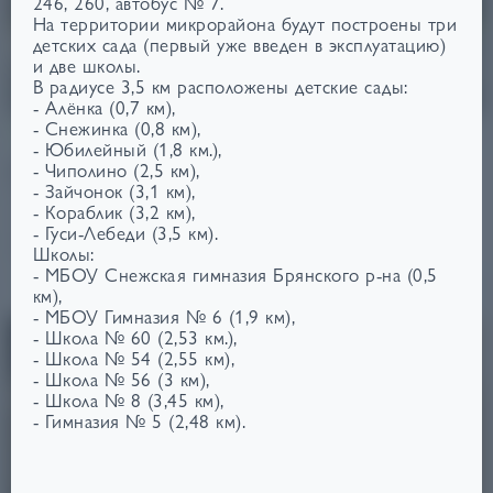
246, 260, автобус № 7.
На территории микрорайона будут построены три
детских сада (первый уже введен в эксплуатацию)
и две школы.
В радиусе 3,5 км расположены детские сады:
- Алёнка (0,7 км),
- Снежинка (0,8 км),
06.11.2025
Новости
Благоустройство
- Юбилейный (1,8 км.),
Дворы без машин
- Чиполино (2,5 км),
Более 6500 кв.м благоустроенного пространства,
- Зайчонок (3,1 км),
полностью свободного от автомобилей, которое
- Кораблик (3,2 км),
закрыто от посторонних и находится под
- Гуси-Лебеди (3,5 км).
круглосуточным видеонаблюдением.
Школы:
- МБОУ Снежская гимназия Брянского р-на (0,5
Читать
км),
- МБОУ Гимназия № 6 (1,9 км),
- Школа № 60 (2,53 км.),
- Школа № 54 (2,55 км),
- Школа № 56 (3 км),
- Школа № 8 (3,45 км),
- Гимназия № 5 (2,48 км).