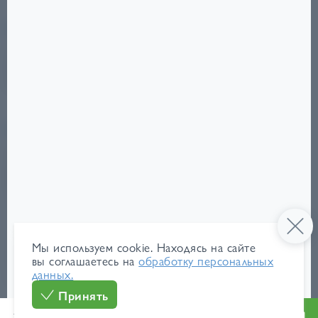
Публикации
Фото
События
Ход строительства
Новости
Спецпредложения
Мы в соц.сетях
О компании
Ипотека
Документы
Контакты
Вся информация, цены и изображения являются
ориентировочными. Точную информацию уточняйте
в отделе продаж по телефону:
8 (4832) 21-21-21
.
Не является публичной офертой.
Мы используем cookie. Находясь на сайте
Политика обработки персональных данных
вы соглашаетесь на
обработку персональных
Разработка
данных.
сайта
Принять