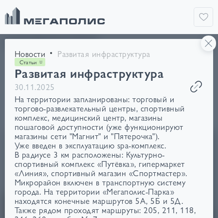
НОВОСТИ
Новости
Развитая инфраструктура
Типы
Статьи
Развитая инфраструктура
Новости
Статьи
В СМИ
Спецпре
30.11.2025
На территории запланированы: торговый и
Темы
торгово-развлекательный центры, спортивный
комплекс, медицинский центр, магазины
Стройка
Благоустройство
Акции
пошаговой доступности (уже функционируют
магазины сети "Магнит" и "Пятерочка").
Уже введен в эксплуатацию spa-комплекс.
В радиусе 3 км расположены: Культурно-
спортивный комплекс «Путёвка», гипермаркет
«Линия», спортивный магазин «Спортмастер».
Микрорайон включен в транспортную систему
города. На территории «Мегаполис-Парка»
находятся конечные маршрутов 5А, 5Б и 5Д.
Также рядом проходят маршруты: 205, 211, 118,